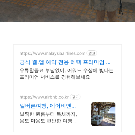
https://www.malaysiaairlines.com
광고
공식 웹,앱 예약 전용 혜택 프리미엄 여
정의 시작
유류할증료 부담없이, 어워드 수상에 빛나는
프리미엄 서비스를 경험해보세요
https://www.airbnb.co.kr
광고
멜버른여행, 에어비앤비
멜버른여행도 우리집처
널찍한 원룸부터 독채까지,
럼
몸도 마음도 편안한 여행.
멜버른여행. 혼자 여행, 신
나는 파티, 가족과의 편안한