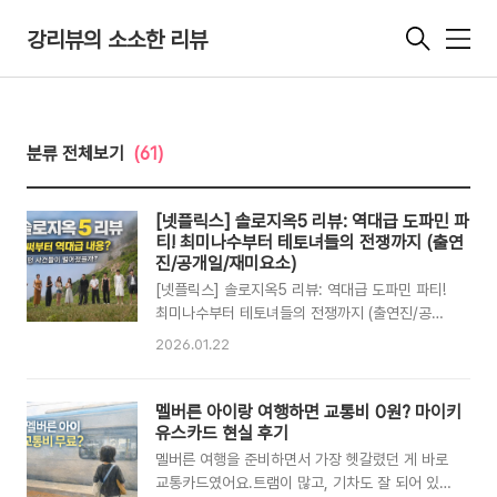
강리뷰의 소소한 리뷰
메
뉴
분류 전체보기
(61)
[넷플릭스] 솔로지옥5 리뷰: 역대급 도파민 파
티! 최미나수부터 테토녀들의 전쟁까지 (출연
진/공개일/재미요소)
[넷플릭스] 솔로지옥5 리뷰: 역대급 도파민 파티!
최미나수부터 테토녀들의 전쟁까지 (출연진/공개
일/재미요소)안녕하세요! 드디어 기다리고 기다리
2026.01.22
던 넷플릭스 가 우리 곁으로 돌아왔습니다. "이 정
도면 연애 예능이 아니라 서바이벌 아니야?"라는
말이 절로 나올 정도로 이번 시즌의 열기가 장난이
멜버른 아이랑 여행하면 교통비 0원? 마이키
아닌데요. 저 또한 정주행 했습니다. 지옥도에 떨
유스카드 현실 후기
어진 선남선녀들의 치열한 눈치 싸움과 설레는 천
멜버른 여행을 준비하면서 가장 헷갈렸던 게 바로
국도 데이트, 지금 바로 시청자 입장에서 낱낱이
교통카드였어요.트램이 많고, 기차도 잘 되어 있어