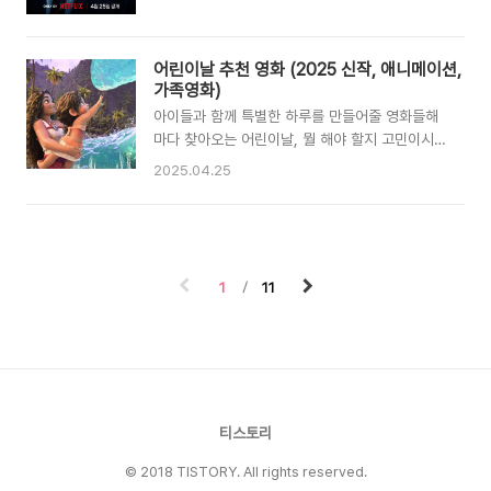
니다. 약한 영웅 시즌 2는 넷플릭스에서 공개된 직
간을 보낼 수 있는 기회가 풍부합니다.서울지역 주
후 단 24만에 글로벌 2위를 기록하며, 다양한 국
요 어린이 전시 및 공연예술의전당 어린이 가족 페
가에서 꾸준한 인기 콘텐츠로 자리매김하고 있습
스티벌 - 어린이무용 '얍! 얍! 얍!'예술의 전당에서
어린이날 추천 영화 (2025 신작, 애니메이션,
니다. 원작 웹툰에서 출발한 이 학원 액션물은 단
는 매년 여름방학 시즌에 어린이와 가족을 위한 특
가족영화)
순한 폭력 묘사에 머무르지 않고, 세대 공감형 스
별한 페스티벌을 개최하고 있습니다. ..
아이들과 함께 특별한 하루를 만들어줄 영화들해
토리와 캐릭터 중심의 성장 서사로 진화해 왔다는
마다 찾아오는 어린이날, 뭘 해야 할지 고민이시
것이 큰 매력으로 다가옵니다. 이번 글에서는 ‘약
죠? 놀이공원도 좋고 맛있는 음식도 좋지만, 가끔
한 영웅2’가 왜 Z세대에게 뜨거운 반응을 얻고 있
2025.04.25
은 아이와 함께 좋은 영화 한 편 보는 것도 잊지 못
는지, 그리고 시즌1과 시즌2의 구체적인 차이점은
할 추억이 될 수 있어요. 특히 올해는 극장에서 볼
무엇인지 비교 분석해 보도록 하겠습니다. 젊은 세
만한 작품부터 집에서 편하게 즐길 수 있는 OTT
대에 통했던 ‘약한 영웅2’의 공감 코드전세계적으
작품까지 선택지가 정말 많더라고요.요즘 애들은
로 젊은 세대는 AI세대로, 공..
무슨 영화를 좋아할까 싶어서 이것저것 찾아보다
1
11
가, 제가 직접 본 작품들 중에서 괜찮은 것들을 골
라봤어요. 2025년 막 나온 애니메이션부터 다시
봐도 감동적인 인기작, 그리고 온 가족이 함께 울
고 웃을 수 있는 영화까지! 아, 그리고 특별히 4월
30일에 개봉하는 '마인크래프트' 실사 영화도 미
리 소개해 드릴게요. 2025년 신작 애니메이션,
티스토리
뭐가 있을까?올해는 진짜 애..
© 2018 TISTORY. All rights reserved.