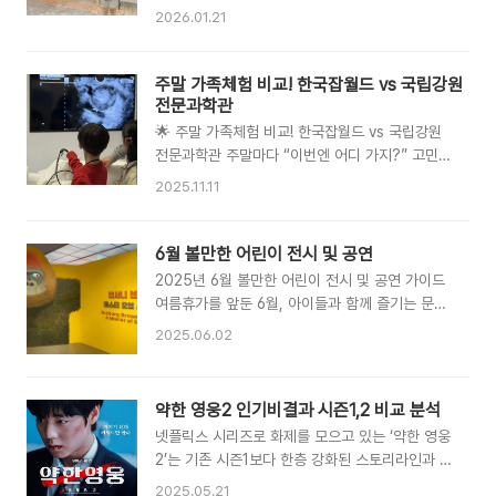
파헤쳐 보겠습니다! 1. 언제 볼 수 있나요? (공개일
서 대중교통을 많이 이용하게 되는데,‘아이 교통비
2026.01.21
및 업로드 일정)이번 시즌은 지난 1월 20일에
는 무료일까?’, ‘카드는 어떻게 만들어야 하지?’ 이
1~4화가 한꺼번에 공개되면서 화려하게 막을 올
런 고민이 계속 생기더라고요.그래서 이번 멜버른
렸습니다. 총 12부작으로 구성되어 있어 호흡이
여행에서는 직접 마이키 카드와 유스카드를 써보
주말 가족체험 비교! 한국잡월드 vs 국립강원
꽤 긴 편인데요. 주말에 몰아보기 딱 좋게 편성되
면서 하나하나 경험해봤어요.아이와 함께 멜버른
전문과학관
어 있습니다.📅 첫 공개: 2..
여행을 계획하고 계신 분들이라면, 이 글이 분명
🌟 주말 가족체험 비교! 한국잡월드 vs 국립강원
도움이 될 거예요. 멜버른 교통카드 기본, 마이키
전문과학관 주말마다 “이번엔 어디 가지?” 고민되
카드란?멜버른을 포함한 빅토리아 주에서 사용하
는 부모님들 많으시죠? 저희도 매한가지입니다.
2025.11.11
는 교통카드는 마이키(myki) 카드예요.한국의 티
특히 초등학생 자녀를 둔 집이라면, 놀면서 배우는
머니 같은 개념이라고 생각하시면 돼요.트램, 기
공간을 찾는 게 중요합니다. 매 주말마다 전시, 박
차, 버스를 탈 때 모두 이 카드 하나로 이용할 수
물관 계획이 있는 부모님이라면 주목하세요.오늘
6월 볼만한 어린이 전시 및 공연
있어요.공항에서 바로 시내로 이동할 때는 스카이
은 대표적인 체험학습 명소 두 곳 —✅ 한국잡월
2025년 6월 볼만한 어린이 전시 및 공연 가이드
버스를 타게 되는데,그 이후부터는 거..
드(성남)✅ 국립강원전문과학관(원주)을 비교해볼
여름휴가를 앞둔 6월, 아이들과 함께 즐기는 문화
게요.두 곳 모두 아이들이 좋아하는 체험형 공간이
생활6월은 본격적인 여름휴가철을 앞두고 아이들
2025.06.02
지만, 주제와 체험 방식이 꽤 다릅니다! 저희는 두
과 함께 다양한 문화생활을 즐기기에 가장 좋은 시
곳 모두 체험하고 왔는데요, 아이 성향에 따라 좋
기입니다. 학교 수업이 마무리되어 가는 시점에서
아하는 곳이 다를 수 있으니 가기 전에 참고하세
아이들의 호기심과 창의성을 자극할 수 있는 전시
약한 영웅2 인기비결과 시즌1,2 비교 분석
요. 🎓 1. 체험의 방향성👉 잡월드 = 직업체험 /
와 공연들이 전국 각지에서 열리고 있습니다. 특히
과학관 = 과학탐구 한국잡월드는 전국적으로 유명
넷플릭스 시리즈로 화제를 모으고 있는 ‘약한 영웅
2025년 6월에는 교육적 가치와 재미를 동시에
한 직업체험 테마파크예요.의사,..
2’는 기존 시즌1보다 한층 강화된 스토리라인과 깊
추구하는 고품질의 어린이 문화콘텐츠들이 대거
어진 감정선으로 젊은 세대의 큰 호응을 얻고 있습
선보이고 있어, 부모와 자녀가 함께 의미 있는 시
2025.05.21