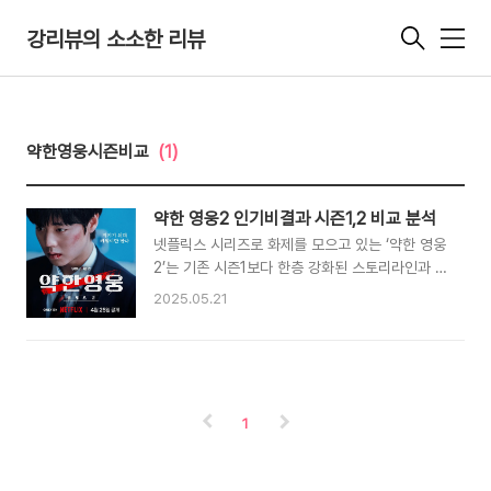
강리뷰의 소소한 리뷰
메
뉴
약한영웅시즌비교
(1)
약한 영웅2 인기비결과 시즌1,2 비교 분석
넷플릭스 시리즈로 화제를 모으고 있는 ‘약한 영웅
2’는 기존 시즌1보다 한층 강화된 스토리라인과 깊
어진 감정선으로 젊은 세대의 큰 호응을 얻고 있습
2025.05.21
니다. 약한 영웅 시즌 2는 넷플릭스에서 공개된 직
후 단 24만에 글로벌 2위를 기록하며, 다양한 국
가에서 꾸준한 인기 콘텐츠로 자리매김하고 있습
니다. 원작 웹툰에서 출발한 이 학원 액션물은 단
순한 폭력 묘사에 머무르지 않고, 세대 공감형 스
1
토리와 캐릭터 중심의 성장 서사로 진화해 왔다는
것이 큰 매력으로 다가옵니다. 이번 글에서는 ‘약
한 영웅2’가 왜 Z세대에게 뜨거운 반응을 얻고 있