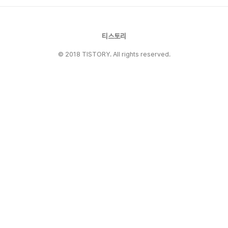
는지, 그리고 시즌1과 시즌2의 구체적인 차이점은
무엇인지 비교 분석해 보도록 하겠습니다. 젊은 세
대에 통했던 ‘약한 영웅2’의 공감 코드전세계적으
로 젊은 세대는 AI세대로, 공..
티스토리
© 2018 TISTORY. All rights reserved.