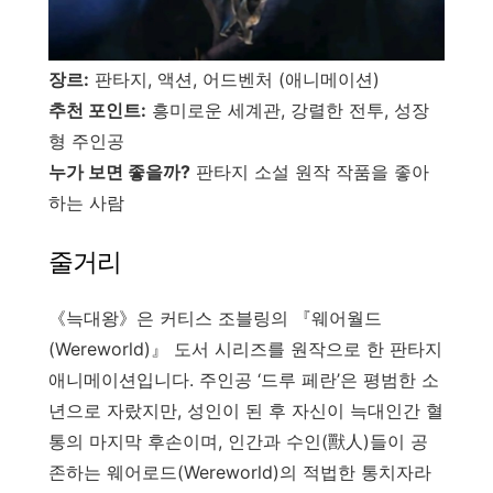
장르:
판타지, 액션, 어드벤처 (애니메이션)
추천 포인트:
흥미로운 세계관, 강렬한 전투, 성장
형 주인공
누가 보면 좋을까?
판타지 소설 원작 작품을 좋아
하는 사람
줄거리
《늑대왕》은 커티스 조블링의 『웨어월드
(Wereworld)』 도서 시리즈를 원작으로 한 판타지
애니메이션입니다. 주인공 ‘드루 페란’은 평범한 소
년으로 자랐지만, 성인이 된 후 자신이 늑대인간 혈
통의 마지막 후손이며, 인간과 수인(獸人)들이 공
존하는 웨어로드(Wereworld)의 적법한 통치자라