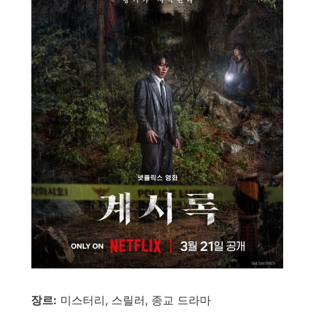
장
르:
미스터리, 스릴러, 종교 드라마