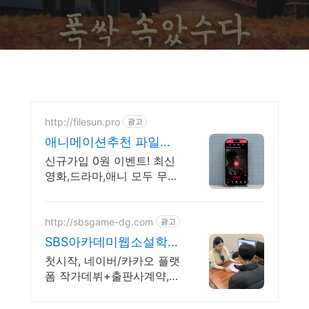
http://filesun.pro
광고
애니메이션추천 파일썬
초고속, 4K 실시간 보기!
신규가입 0원 이벤트! 최신
영화,드라마,애니 모두 무료!
4K 스트리밍
http://sbsgame-dg.com
광고
SBS아카데미웹소설학원
권민정
첫시작, 네이버/카카오 플랫
폼 작가데뷔+출판사계약,
부수익창출방법이 궁금하다
면?