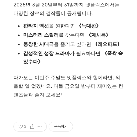
2025년 3월 20일부터 31일까지 넷플릭스에서는
다양한 장르의 걸작들이 공개됩니다.
판타지 액션
을 원한다면
《늑대왕》
미스터리 스릴러
를 찾는다면
《계시록》
웅장한 시대극
을 즐기고 싶다면
《레오파드》
감성적인 성장 드라마
가 필요하다면
《폭싹 속
았수다》
다가오는 이번주 주말도 넷플릭스와 함께라면, 외
출할 일 없겠네요. 다들 금요일 밤부터 재미있는 컨
텐츠들과 즐겨 보세요!
2
구독하기