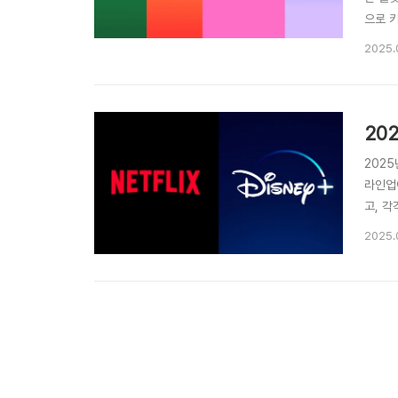
으로 
강점넷
2025.
주요 
너..
202
라인업
고, 
를 대
2025.
속 구
..