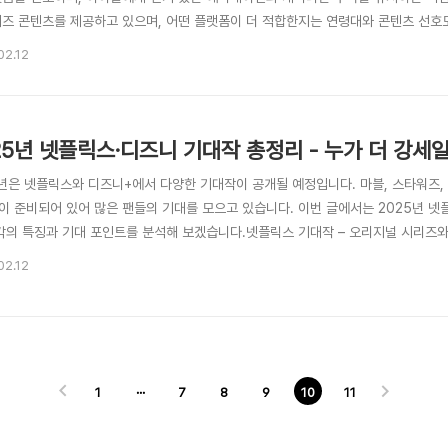
키즈 콘텐츠를 제공하고 있으며, 어떤 플랫폼이 더 적합한지는 연령대와 콘텐츠 선호도에
플릭스는 다양한 오리지널 애니메이션과 어린이를 위한 인터랙티브 콘텐츠를 제공하며
02.12
특징넷플릭스 키즈 전용 프로필 기능 제공 (광고 없음)오리지널 애니메이션 시리즈 강세
2025년 넷플릭스·디즈니 기대작 총정리 - 누가 
5년은 넷플릭스와 디즈니+에서 다양한 기대작이 공개될 예정입니다. 마블, 스타워즈, 
이 준비되어 있어 많은 팬들의 기대를 모으고 있습니다. 이번 글에서는 2025년 
각각의 특징과 기대 포인트를 분석해 보겠습니다.넷플릭스 기대작 – 오리지널 시리즈
거 선보일 예정입니다. 특히 한국 콘텐츠의 강세가 예상되며, 글로벌 팬층을 확보한
02.12
독하는 이유 중 하나이기도 합니다. 먼저 한국 오리지널 k-콘텐츠와 글로벌 콘텐츠의 
1
···
7
8
9
10
11