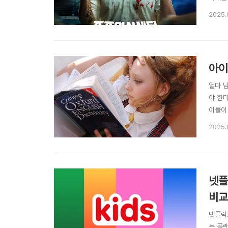
줄거리
2025.
사건과
서도 묵
아이
얼마 
야 한
이들이
유용하
2025.
설명해 
넷플
비교
넷플릭
는 플