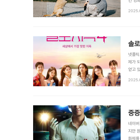
인 영
아래 작
2025.
하며 
을 ..
솔로
넷플릭
제가 
얻고 
라인 
2025.
가장 
의 출..
중증
네이버
지만 
화제를