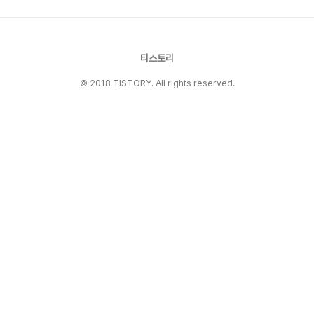
봐도 감동적인 인기작, 그리고 온 가족이 함께 울
고 웃을 수 있는 영화까지! 아, 그리고 특별히 4월
30일에 개봉하는 '마인크래프트' 실사 영화도 미
리 소개해 드릴게요. 2025년 신작 애니메이션,
티스토리
뭐가 있을까?올해는 진짜 애..
© 2018 TISTORY. All rights reserved.